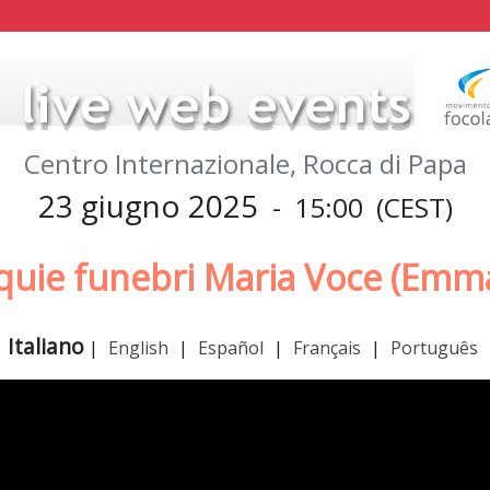
Centro Internazionale, Rocca di Papa
23 giugno 2025
- 15:00 (CEST)
quie funebri Maria Voce (Emm
Italiano
|
English
|
Español
|
Français
|
Português